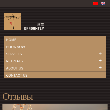
HOME
BOOK NOW
+
SERVICES
+
RETREATS
+
ABOUT US
CONTACT US
Отзывы